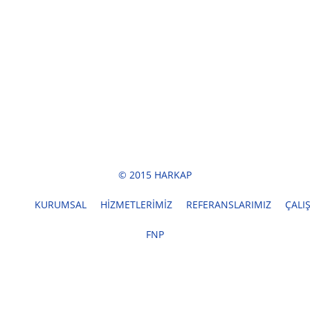
© 2015 HARKAP
KURUMSAL
HİZMETLERİMİZ
REFERANSLARIMIZ
ÇALI
FNP